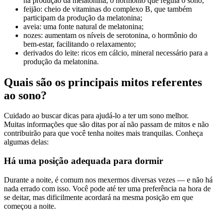
na produção da melatonina, o hormônio que regula o sono;
feijão: cheio de vitaminas do complexo B, que também
participam da produção da melatonina;
aveia: uma fonte natural de melatonina;
nozes: aumentam os níveis de serotonina, o hormônio do
bem-estar, facilitando o relaxamento;
derivados do leite: ricos em cálcio, mineral necessário para a
produção da melatonina.
Quais são os principais mitos referentes
ao sono?
Cuidado ao buscar dicas para ajudá-lo a ter um sono melhor.
Muitas informações que são ditas por aí não passam de mitos e não
contribuirão para que você tenha noites mais tranquilas. Conheça
algumas delas:
Há uma posição adequada para dormir
Durante a noite, é comum nos mexermos diversas vezes — e não há
nada errado com isso. Você pode até ter uma preferência na hora de
se deitar, mas dificilmente acordará na mesma posição em que
começou a noite.