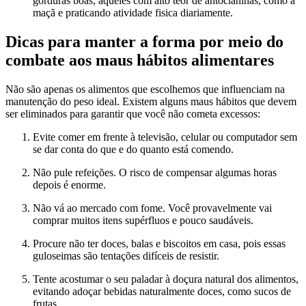
gorduras boas, aqueles com alto teor de antocianinas, como a
maçã e praticando atividade fisica diariamente.
Dicas para manter a forma por meio do
combate aos maus hábitos alimentares
Não são apenas os alimentos que escolhemos que influenciam na
manutenção do peso ideal. Existem alguns maus hábitos que devem
ser eliminados para garantir que você não cometa excessos:
Evite comer em frente à televisão, celular ou computador sem
se dar conta do que e do quanto está comendo.
Não pule refeições. O risco de compensar algumas horas
depois é enorme.
Não vá ao mercado com fome. Você provavelmente vai
comprar muitos itens supérfluos e pouco saudáveis.
Procure não ter doces, balas e biscoitos em casa, pois essas
guloseimas são tentações difíceis de resistir.
Tente acostumar o seu paladar à doçura natural dos alimentos,
evitando adoçar bebidas naturalmente doces, como sucos de
frutas.