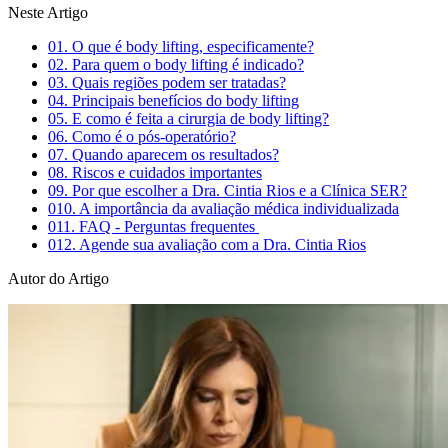
Neste Artigo
01.
O que é body lifting, especificamente?
02.
Para quem o body lifting é indicado?
03.
Quais regiões podem ser tratadas?
04.
Principais benefícios do body lifting
05.
E como é feita a cirurgia de body lifting?
06.
Como é o pós-operatório?
07.
Quando aparecem os resultados?
08.
Riscos e cuidados importantes
09.
Por que escolher a Dra. Cintia Rios e a Clínica SER?
010.
A importância da avaliação médica individualizada
011.
FAQ - Perguntas frequentes
012.
Agende sua avaliação com a Dra. Cintia Rios
Autor do Artigo