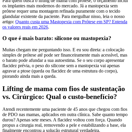
Para quem busca o lifting de mama com prótese, o orçamento inclui
os implantes mais modernos do mercado. Já a mastopexia sem
prótese requer uma montagem refinada puramente com o tecido
glandular existente da paciente. Para mergulhar nisso, leia o nosso
artigo:
Quanto custa uma Mastopexia com Prótese em SP? Entenda
os valores reais em 2026
.
O que é mais barato: silicone ou mastopexia?
Muitas chegam me perguntando isso. E eu sou direta: a colocação
simples de prótese até pode ser financeiramente mais acessível, mas
o barato pode afundar a sua autoestima. Se o seu corpo apresentar
flacidez prévia, o peso do silicone sem a mastopexia vai apenas
agravar a ptose (queda ou flacidez de uma estrutura do corpo),
piorando ainda mais a queda.
Lifting de mama com fios de sustentação
vs. Cirúrgico: Qual o custo-benefício?
Atendi recentemente uma paciente de 45 anos que chegou com fios
de PDO nas mamas, aplicados em outra clínica. Sabe quanto tempo
durou? Apenas sete meses. A flacidez voltou com força. Quando
propus a cirurgia real, removendo a pele e estabilizando a base, ela
finalmente encontrou a solução estrutural verdadeira.