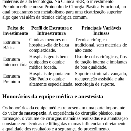
materiais de alta tecnologia. Na Clínica SER, o investimento
Premium reflete nosso Protocolo de Cirurgia Plástica Funcional, no
qual preparamos seu metabolismo para uma cicatrização superior,
algo que vai além da técnica cirúrgica comum.
Faixa de
Perfil de Estrutura e
Principais Variáveis
investimento
Infraestrutura
Inclusas
Clínicas menores ou
Técnica cirúrgica
Estrutura
hospitais-dia de baixa
tradicional, sem materiais de
Básica
complexidade.
alto custo.
Hospitais gerais bem
Uso de colas cirúrgicas, fios
Estrutura
equipados e equipe
de tração interna e implantes
Intermediária
médica focada.
de boa qualidade.
Hospitais de ponta em
Suporte estrutural avançado,
Estrutura
São Paulo e equipe
recuperação assistida e alta
Premium
altamente especializada.
tecnologia de suporte.
Honorários da equipe médica e anestesista
Os honorários da equipe médica representam uma parte importante
do valor da
mastopexia
. A experiência do cirurgião plástico, sua
formação, o volume de cirurgias mamárias realizadas e a atualização
constante em técnicas de lifting das mamas influenciam diretamente
a qualidade dos resultados e a segurança do procedimento.