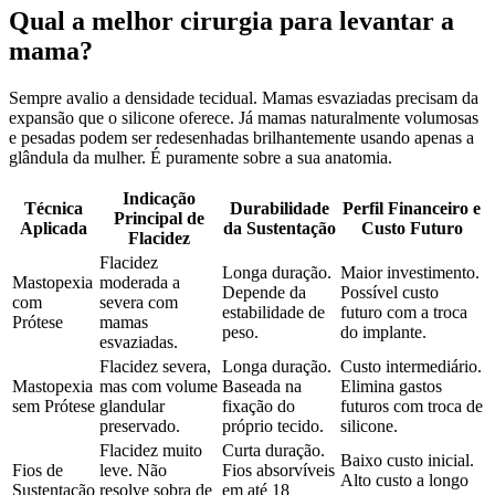
Qual a melhor cirurgia para levantar a
mama?
Sempre avalio a densidade tecidual. Mamas esvaziadas precisam da
expansão que o silicone oferece. Já mamas naturalmente volumosas
e pesadas podem ser redesenhadas brilhantemente usando apenas a
glândula da mulher. É puramente sobre a sua anatomia.
Indicação
Técnica
Durabilidade
Perfil Financeiro e
Principal de
Aplicada
da Sustentação
Custo Futuro
Flacidez
Flacidez
Longa duração.
Maior investimento.
Mastopexia
moderada a
Depende da
Possível custo
com
severa com
estabilidade de
futuro com a troca
Prótese
mamas
peso.
do implante.
esvaziadas.
Flacidez severa,
Longa duração.
Custo intermediário.
Mastopexia
mas com volume
Baseada na
Elimina gastos
sem Prótese
glandular
fixação do
futuros com troca de
preservado.
próprio tecido.
silicone.
Flacidez muito
Curta duração.
Baixo custo inicial.
Fios de
leve. Não
Fios absorvíveis
Alto custo a longo
Sustentação
resolve sobra de
em até 18