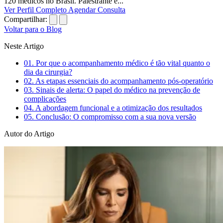
120 médicos no Brasil. Palestrante e...
Ver Perfil Completo
Agendar Consulta
Compartilhar:
Voltar para o Blog
Neste Artigo
01.
Por que o acompanhamento médico é tão vital quanto o
dia da cirurgia?
02.
As etapas essenciais do acompanhamento pós-operatório
03.
Sinais de alerta: O papel do médico na prevenção de
complicações
04.
A abordagem funcional e a otimização dos resultados
05.
Conclusão: O compromisso com a sua nova versão
Autor do Artigo