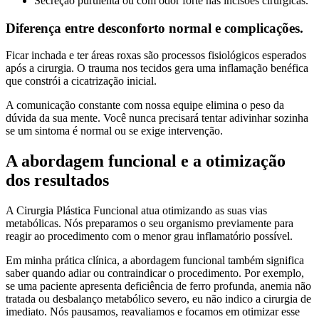
Secreção purulenta ou com odor forte nas incisões cirúrgicas.
Diferença entre desconforto normal e complicações.
Ficar inchada e ter áreas roxas são processos fisiológicos esperados
após a cirurgia. O trauma nos tecidos gera uma inflamação benéfica
que constrói a cicatrização inicial.
A comunicação constante com nossa equipe elimina o peso da
dúvida da sua mente. Você nunca precisará tentar adivinhar sozinha
se um sintoma é normal ou se exige intervenção.
A abordagem funcional e a otimização
dos resultados
A Cirurgia Plástica Funcional atua otimizando as suas vias
metabólicas. Nós preparamos o seu organismo previamente para
reagir ao procedimento com o menor grau inflamatório possível.
Em minha prática clínica, a abordagem funcional também significa
saber quando adiar ou contraindicar o procedimento. Por exemplo,
se uma paciente apresenta deficiência de ferro profunda, anemia não
tratada ou desbalanço metabólico severo, eu não indico a cirurgia de
imediato. Nós pausamos, reavaliamos e focamos em otimizar esse