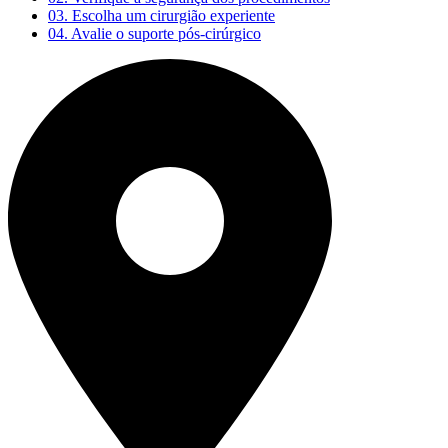
03.
Escolha um cirurgião experiente
04.
Avalie o suporte pós-cirúrgico