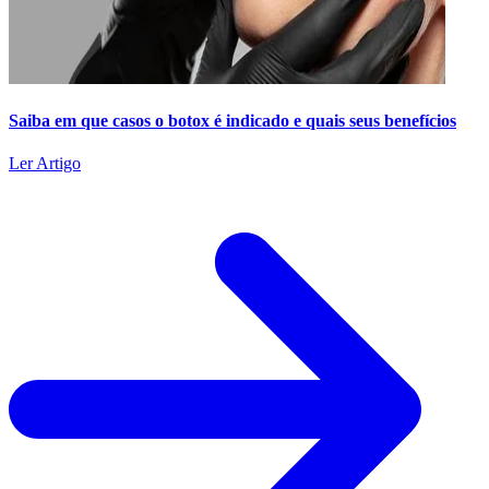
Saiba em que casos o botox é indicado e quais seus benefícios
Ler Artigo