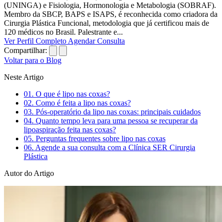
(UNINGA) e Fisiologia, Hormonologia e Metabologia (SOBRAF).
Membro da SBCP, BAPS e ISAPS, é reconhecida como criadora da
Cirurgia Plástica Funcional, metodologia que já certificou mais de
120 médicos no Brasil. Palestrante e...
Ver Perfil Completo
Agendar Consulta
Compartilhar:
Voltar para o Blog
Neste Artigo
01.
O que é lipo nas coxas?
02.
Como é feita a lipo nas coxas?
03.
Pós-operatório da lipo nas coxas: principais cuidados
04.
Quanto tempo leva para uma pessoa se recuperar da
lipoaspiração feita nas coxas?
05.
Perguntas frequentes sobre lipo nas coxas
06.
Agende a sua consulta com a Clínica SER Cirurgia
Plástica
Autor do Artigo