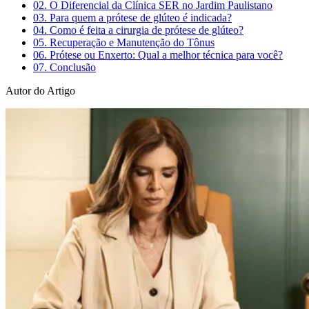
02.
O Diferencial da Clínica SER no Jardim Paulistano
03.
Para quem a prótese de glúteo é indicada?
04.
Como é feita a cirurgia de prótese de glúteo?
05.
Recuperação e Manutenção do Tônus
06.
Prótese ou Enxerto: Qual a melhor técnica para você?
07.
Conclusão
Autor do Artigo