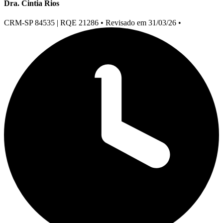
Dra. Cintia Rios
CRM-SP 84535 | RQE 21286
•
Revisado em 31/03/26
•