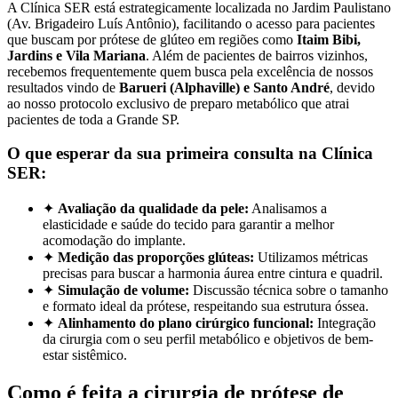
A
Clínica SER está estrategicamente localizada no Jardim Paulistano
(Av. Brigadeiro Luís Antônio), facilitando o acesso para pacientes
que buscam por prótese de glúteo em regiões como
Itaim Bibi,
Jardins e Vila Mariana
. Além de pacientes de bairros vizinhos,
recebemos frequentemente quem busca pela excelência de nossos
resultados vindo de
Barueri (Alphaville) e Santo André
, devido
ao nosso protocolo exclusivo de preparo metabólico que atrai
pacientes de toda a Grande SP.
O que esperar da sua primeira consulta na Clínica
SER:
✦
Avaliação da qualidade da pele:
Analisamos a
elasticidade e saúde do tecido para garantir a melhor
acomodação do implante.
✦
Medição das proporções glúteas:
Utilizamos métricas
precisas para buscar a harmonia áurea entre cintura e quadril.
✦
Simulação de volume:
Discussão técnica sobre o tamanho
e formato ideal da prótese, respeitando sua estrutura óssea.
✦
Alinhamento do plano cirúrgico funcional:
Integração
da cirurgia com o seu perfil metabólico e objetivos de bem-
estar sistêmico.
Como é feita a cirurgia de prótese de