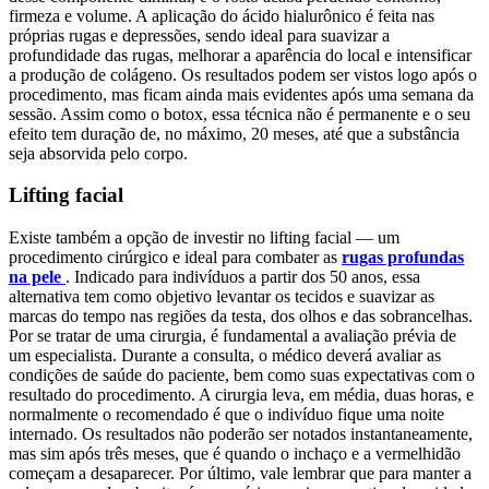
firmeza e volume. A aplicação do ácido hialurônico é feita nas
próprias rugas e depressões, sendo ideal para suavizar a
profundidade das rugas, melhorar a aparência do local e intensificar
a produção de colágeno. Os resultados podem ser vistos logo após o
procedimento, mas ficam ainda mais evidentes após uma semana da
sessão. Assim como o botox, essa técnica não é permanente e o seu
efeito tem duração de, no máximo, 20 meses, até que a substância
seja absorvida pelo corpo.
Lifting facial
Existe também a opção de investir no lifting facial — um
procedimento cirúrgico e ideal para combater as
rugas profundas
na pele
. Indicado para indivíduos a partir dos 50 anos, essa
alternativa tem como objetivo levantar os tecidos e suavizar as
marcas do tempo nas regiões da testa, dos olhos e das sobrancelhas.
Por se tratar de uma cirurgia, é fundamental a avaliação prévia de
um especialista. Durante a consulta, o médico deverá avaliar as
condições de saúde do paciente, bem como suas expectativas com o
resultado do procedimento. A cirurgia leva, em média, duas horas, e
normalmente o recomendado é que o indivíduo fique uma noite
internado. Os resultados não poderão ser notados instantaneamente,
mas sim após três meses, que é quando o inchaço e a vermelhidão
começam a desaparecer. Por último, vale lembrar que para manter a