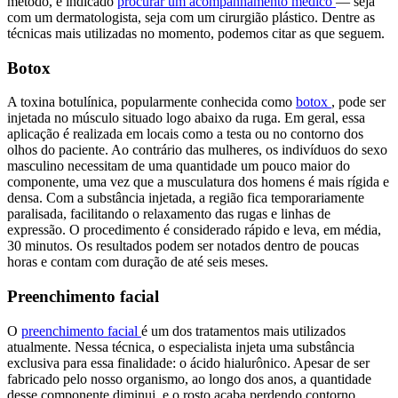
método, é indicado
procurar um acompanhamento médico
— seja
com um dermatologista, seja com um cirurgião plástico. Dentre as
técnicas mais utilizadas no momento, podemos citar as que seguem.
Botox
A toxina botulínica, popularmente conhecida como
botox
, pode ser
injetada no músculo situado logo abaixo da ruga. Em geral, essa
aplicação é realizada em locais como a testa ou no contorno dos
olhos do paciente. Ao contrário das mulheres, os indivíduos do sexo
masculino necessitam de uma quantidade um pouco maior do
componente, uma vez que a musculatura dos homens é mais rígida e
densa. Com a substância injetada, a região fica temporariamente
paralisada, facilitando o relaxamento das rugas e linhas de
expressão. O procedimento é considerado rápido e leva, em média,
30 minutos. Os resultados podem ser notados dentro de poucas
horas e contam com duração de até seis meses.
Preenchimento facial
O
preenchimento facial
é um dos tratamentos mais utilizados
atualmente. Nessa técnica, o especialista injeta uma substância
exclusiva para essa finalidade: o ácido hialurônico. Apesar de ser
fabricado pelo nosso organismo, ao longo dos anos, a quantidade
desse componente diminui, e o rosto acaba perdendo contorno,