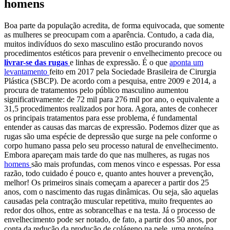
homens
Boa parte da população acredita, de forma equivocada, que somente
as mulheres se preocupam com a aparência. Contudo, a cada dia,
muitos indivíduos do sexo masculino estão procurando novos
procedimentos estéticos para prevenir o envelhecimento precoce ou
livrar-se das rugas
e linhas de expressão. É o que
aponta um
levantamento
feito em 2017 pela Sociedade Brasileira de Cirurgia
Plástica (SBCP). De acordo com a pesquisa, entre 2009 e 2014, a
procura de tratamentos pelo público masculino aumentou
significativamente: de 72 mil para 276 mil por ano, o equivalente a
31,5 procedimentos realizados por hora. Agora, antes de conhecer
os principais tratamentos para esse problema, é fundamental
entender as causas das marcas de expressão. Podemos dizer que as
rugas são uma espécie de depressão que surge na pele conforme o
corpo humano passa pelo seu processo natural de envelhecimento.
Embora apareçam mais tarde do que nas mulheres, as rugas nos
homens
são mais profundas, com menos vinco e espessas. Por essa
razão, todo cuidado é pouco e, quanto antes houver a prevenção,
melhor! Os primeiros sinais começam a aparecer a partir dos 25
anos, com o nascimento das rugas dinâmicas. Ou seja, são aquelas
causadas pela contração muscular repetitiva, muito frequentes ao
redor dos olhos, entre as sobrancelhas e na testa. Já o processo de
envelhecimento pode ser notado, de fato, a partir dos 50 anos, por
conta da redução da produção de colágeno na pele, uma proteína