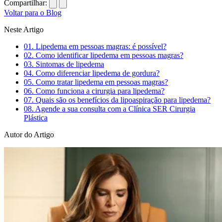
Compartilhar:
Voltar para o Blog
Neste Artigo
01.
Lipedema em pessoas magras: é possível?
02.
Como identificar lipedema em pessoas magras?
03.
Sintomas de lipedema
04.
Como diferenciar lipedema de gordura?
05.
Como tratar lipedema em pessoas magras?
06.
Como funciona a cirurgia para lipedema?
07.
Quais são os benefícios da lipoaspiração para lipedema?
08.
Agende a sua consulta com a Clínica SER Cirurgia
Plástica
Autor do Artigo