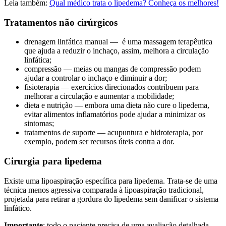
Leia também:
Qual médico trata o lipedema? Conheça os melhores!
Tratamentos não cirúrgicos
drenagem linfática manual — é uma massagem terapêutica
que ajuda a reduzir o inchaço, assim, melhora a circulação
linfática;
compressão — meias ou mangas de compressão podem
ajudar a controlar o inchaço e diminuir a dor;
fisioterapia — exercícios direcionados contribuem para
melhorar a circulação e aumentar a mobilidade;
dieta e nutrição — embora uma dieta não cure o lipedema,
evitar alimentos inflamatórios pode ajudar a minimizar os
sintomas;
tratamentos de suporte — acupuntura e hidroterapia, por
exemplo, podem ser recursos úteis contra a dor.
Cirurgia para lipedema
Existe uma lipoaspiração específica para lipedema. Trata-se de uma
técnica menos agressiva comparada à lipoaspiração tradicional,
projetada para retirar a gordura do lipedema sem danificar o sistema
linfático.
Importante
: todo o paciente precisa de uma avaliação detalhada