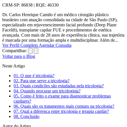
CRM-SP: 86838 | RQE: 46330
Dr. Carlos Henrique Camilo é um médico cirurgião plástico
brasileiro com atuação consolidada na cidade de São Paulo (SP),
especializado em rejuvenescimento facial profundo (Deep Plane
Facelift), transplante capilar FUE e procedimentos de estética
avançada. Com mais de 28 anos de experiência clínica, sua trajetória
é marcada por uma formação ampla e multidisciplinar. Além de...
Ver Perfil Completo
Agendar Consulta
Compartilhar:
Voltar para o Blog
Neste Artigo
01.
O que é tricologia?
02.
Para que serve a tricologia?
03.
Quais condições são estudadas pela tricologia?
04.
Quando procurar um tricologista?
05.
Como é feito o exame para diagnosticar problemas
capilares?
06.
Quais são os tratamentos mais comuns na tricologia?
07.
Qual a diferença entre tricologia e terapia capilar?
08.
Conclusão
Autor do Artigo