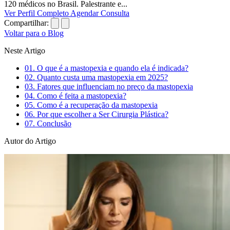
120 médicos no Brasil. Palestrante e...
Ver Perfil Completo
Agendar Consulta
Compartilhar:
Voltar para o Blog
Neste Artigo
01.
O que é a mastopexia e quando ela é indicada?
02.
Quanto custa uma mastopexia em 2025?
03.
Fatores que influenciam no preço da mastopexia
04.
Como é feita a mastopexia?
05.
Como é a recuperação da mastopexia
06.
Por que escolher a Ser Cirurgia Plástica?
07.
Conclusão
Autor do Artigo